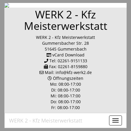
WERK 2 - Kfz
Meisterwerkstatt
WERK 2 - Kfz Meisterwerkstatt
Gummersbacher Str. 28
51645 Gummersbach
vCard Download
Tel: 02261-9151133
Fax: 02261-8159880
Mail:
info​@kfz-werk2.de
Öffnungszeiten
Mo: 08:00-17:00
Di: 08:00-17:00
Mi: 08:00-17:00
Do: 08:00-17:00
Fr: 08:00-17:00
WERK 2 - Kfz Meisterwerkstatt
Toggle
navigat